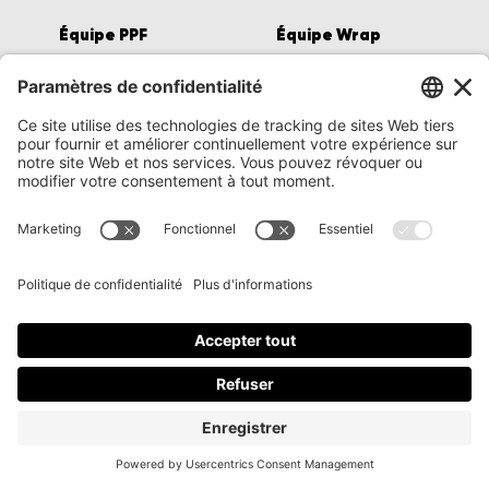
Équipe Wrap
Équipe PPF
Postuler
Postuler
Découvrir
Wrap
Service
PPF
Procédure
Impression
Projets
Blog
À propos
Postuler
FAQ
Contact
360 Auto Wrap
450 994-2859
info@360autowrap.com
17, rue Maria-Lou, Suite 4, Saint-Alphonse-de-Granby, QC J0E 2A0
© 2026, 360 Auto Wrap
Politique de confidentialité