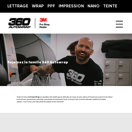
LETTRAGE
WRAP
PPF
IMPRESSION
NANO
TEINTE
Offres d'emploi
Rejoinez la famille 360 ​​Autowrap
Situé à Granby,
360 Auto Wrap
se spécialise dans le lettrage de véhicules, les wraps, le pare-pierre, et l'impression grand format. Venez
vous amuser, apprendre et contribuer à une équipe dynamique et d'avoir un impact dans un environnement créatif et stimulant.
Joignez-vous à nous pour faire partie de quelque chose d'excitant!