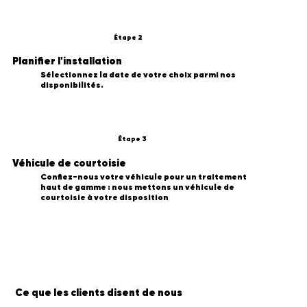
Étape 2
Planifier l'installation
Sélectionnez la date de votre choix parmi nos
disponibilités.
Étape 3
Véhicule de courtoisie
Confiez-nous votre véhicule pour un traitement
haut de gamme : nous mettons un véhicule de
courtoisie à votre disposition
Ce que les clients disent de nous