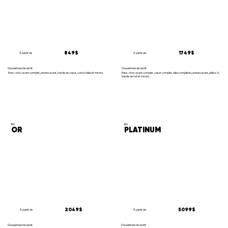
1749$
849$
À partir de
À partir de
Couverture de ce kit
Couverture de ce kit
Pare-choc avant complet, capot complet, ailes complètes, phares avant, piliers-A,
Pare-choc avant complet, phares avant, bande de capot, coins d'ailes et miroirs.
bande de toit et miroirs.
Kit
Kit
OR
PLATINUM
5099$
2049$
À partir de
À partir de
Couverture de ce kit
Couverture de ce kit