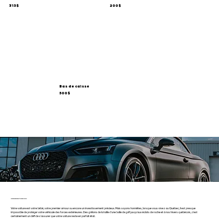
315$
200$
Bas de caisse
500$
La meilleure défense pour votre voiture
Les avantages d'installer un pare-pierre
Votre voiture est votre bébé, votre premier amour ou encore un investissement précieux. Mais soyons honnêtes, lorsque vous vivez au Québec, il est presque
impossible de protéger votre véhicule des forces extérieures. Des grêlons de la taille d'une balle de golf jusqu'aux éclats de roche et à nos hivers québécois, c'est
certainement un défi de s'assurer que votre voiture reste en parfait état.