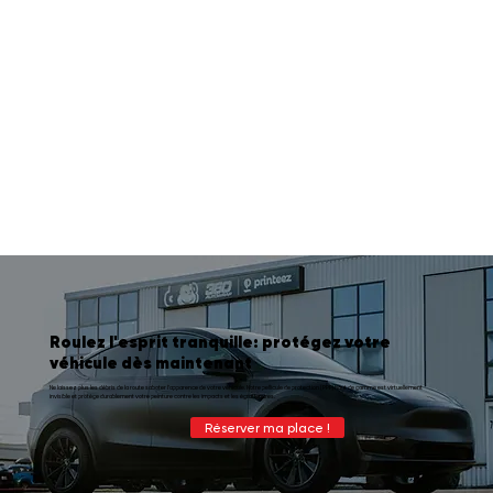
Roulez l'esprit tranquille: protégez votre
véhicule dès maintenant
Ne laissez plus les débris de la route saboter l'apparence de votre véhicule. Notre pellicule de protection (PPF) haut de gamme est virtuellement
invisible et protège durablement votre peinture contre les impacts et les égratignures.
Réserver ma place !