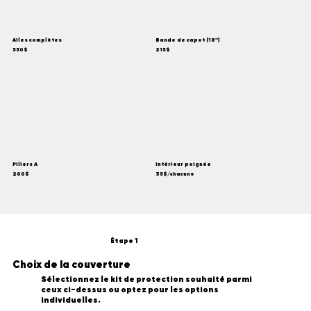
Ailes complètes
Bande de capot (18'')
550$
215$
Piliers A
Intérieur poignée
200$
35$/chacune
Étape 1
Choix de la couverture
Sélectionnez le kit de protection souhaité parmi
ceux ci-dessus ou optez pour les options
individuelles.