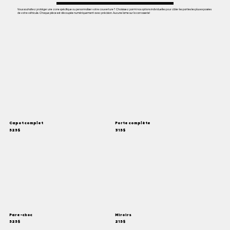
Vous souhaitez protéger une zone spécifique ou personnaliser votre couverture ? Choisissez parmi nos options individuelles pour cibler les parties les plus exposées
de votre véhicule. Chaque pièce est découpée numériquement avec précision. Aucune lame sur la carrosserie!
Capot complet
Porte complète
525$
315$
Pare-choc
Miroirs
525$
215$