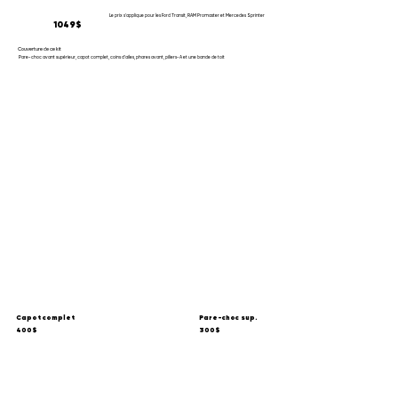
Le prix s'applique pour les Ford Transit, RAM Promaster et Mercedes Sprinter
1049$
Couverture de ce kit
Pare-choc avant supérieur, capot complet, coins d'ailes, phares avant, piliers-A et une bande de toit
Capot complet
Pare-choc sup.
400$
300$