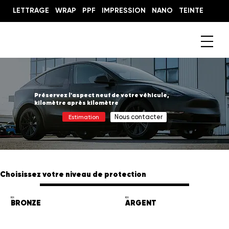
LETTRAGE
WRAP
PPF
IMPRESSION
NANO
TEINTE
Nos kits de protection pare-pierre
Préservez l'aspect neuf de votre véhicule,
kilomètre après kilomètre
Nous contacter
Estimation
Choisissez votre niveau de protection
Kit
Kit
ARGENT
BRONZE