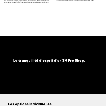
Carrosserie complète incluant les seuils de portes et le seuil de coffre
Pare-choc avant complet, capot complet, ailes complètes, phares avant, piliers-A,
bande de toit, bas de portes, bas de caisses, seuils de portes, seuil de coffre et miroirs.
La tranquillité d'esprit d'un 3M Pro Shop.
Faites confiance à des installateurs certifiés qui utilisent exclusivement les produits de pointe 3M. Une installation parfaite, une
garantie blindée et un fini sans compromis.
Les options individuelles