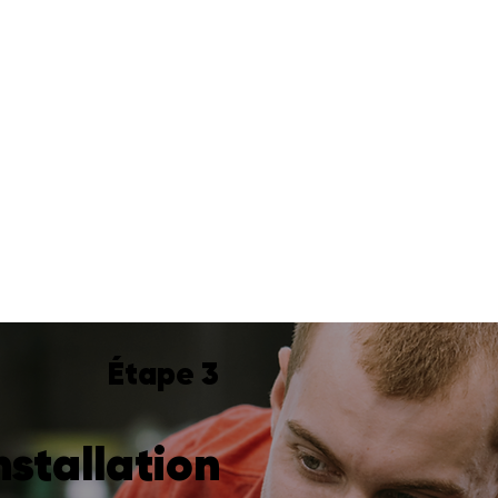
Étape 3
nstallation