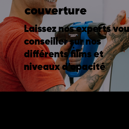
couverture
Laissez nos experts vo
conseiller sur nos
différents films et
niveaux d'opacité