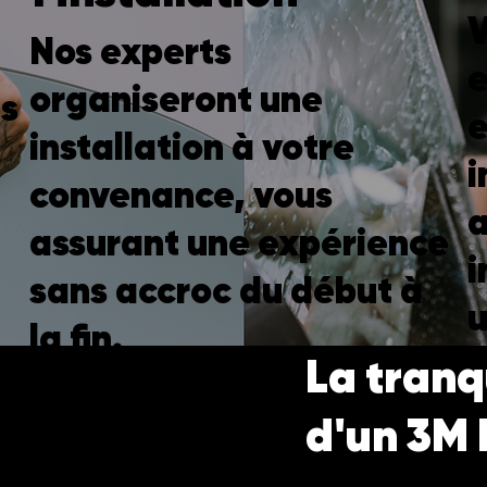
V
Nos experts
e
organiseront une
us
e
installation à votre
i
convenance, vous
a
assurant une expérience
i
sans accroc du début à
u
la fin.
La tranqu
d'un 3M 
Faites confiance à de