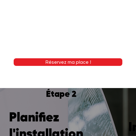
Réservez ma place !
Étape 2
Planifiez
I
l'installation