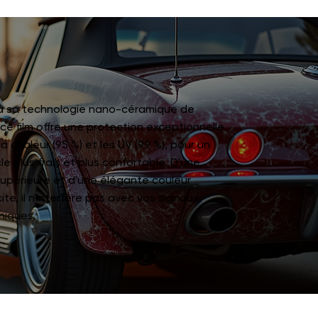
à sa technologie nano-céramique de
 ce film offre une protection exceptionnelle
la chaleur (95 %) et les UV (99 %), pour un
le plus frais et plus confortable. D'une
supérieure et d'une élégante couleur
ite, il n'interfère pas avec vos signaux
niques.