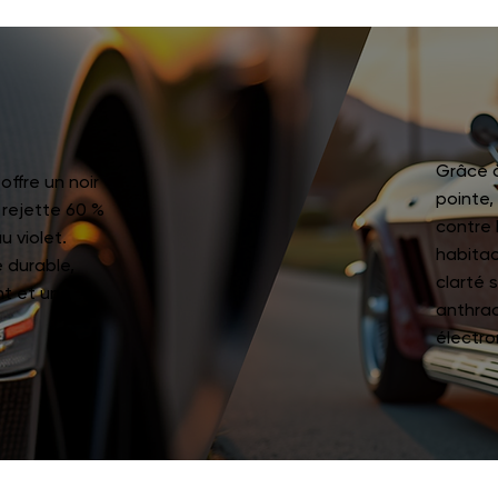
Grâce 
ffre un noir
pointe,
 rejette 60 %
contre 
u violet.
habitac
e durable,
clarté 
nt et une
anthrac
électro