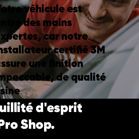
otre véhicule est
ntre des mains
xpertes, car notre
nstallateur certifié 3M
ssure une finition
mpeccable, de qualité
sine
illité d'esprit
Pro Shop.
s installateurs certifiés qui utilisent