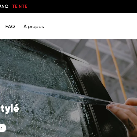
ANO
TEINTE
FAQ
À propos
stylé
r