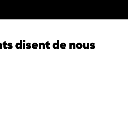
exclusivement les p
parfaite, une garan
nts disent de nous