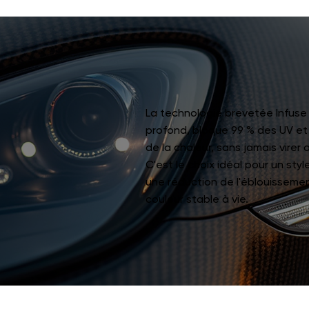
La technologie brevetée Infuse o
profond, bloque 99 % des UV et
de la chaleur, sans jamais virer a
C'est le choix idéal pour un styl
une réduction de l'éblouisseme
couleur stable à vie.