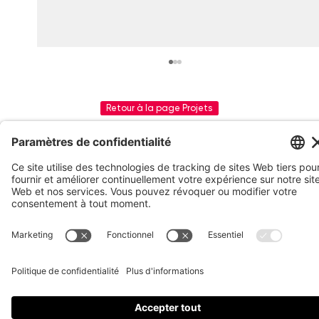
Retour à la page Projets
Pare-pierre sur une AMG GT 63
Découvrir
Wrap
Service
PPF
Procédure
Impression
Projets
Blog
À propos
Postuler
FAQ
Contact
360 Auto Wrap
450 994-2859
info@360autowrap.com
17, rue Maria-Lou, Suite 4, Saint-Alphonse-de-Granby, QC J0E 2A0
© 2026, 360 Auto Wrap
Politique de confidentialité