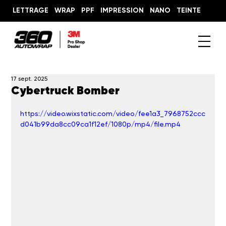
LETTRAGE
WRAP
PPF
IMPRESSION
NANO
TEINTE
17 sept. 2025
Cybertruck Bomber
https://video.wixstatic.com/video/fee1a3_7968752ccc
d041b99da8cc09ca1f12ef/1080p/mp4/file.mp4