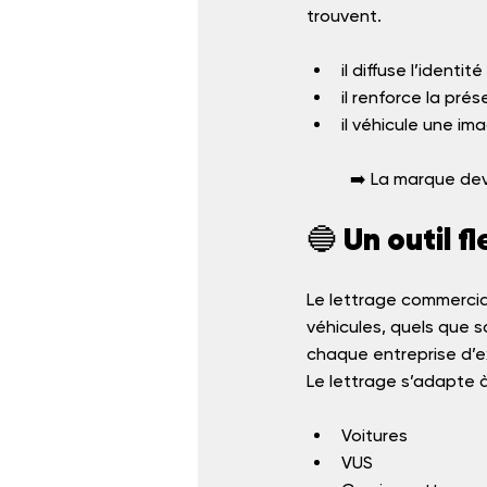
trouvent.
il diffuse l’identit
il renforce la pré
il véhicule une i
	➡️ La marque de
🔵 Un outil f
Le lettrage commercial
véhicules, quels que so
chaque entreprise d’
Le lettrage s’adapte à
Voitures
VUS