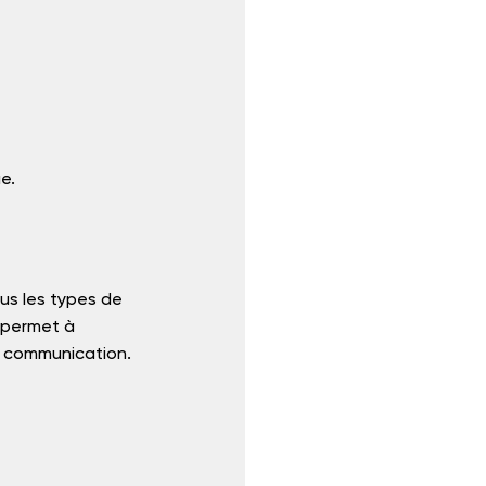
e.
us les types de 
é permet à 
 communication. 