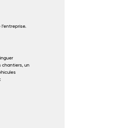
 l’entreprise.
inguer 
 chantiers, un 
éhicules 
: