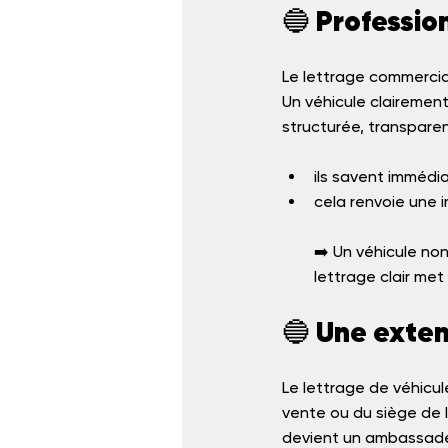
🔵 Professio
Le lettrage commercial
Un véhicule clairement 
structurée, transparent
ils savent immédia
cela renvoie une 
➡️ Un véhicule non
lettrage clair met à
🔵 Une exten
Le lettrage de véhicu
vente ou du siège de l
devient un ambassadeur