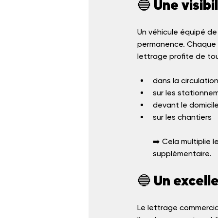
🔵 Une visib
Un véhicule équipé de
permanence. Chaque tr
lettrage profite de to
dans la circulatio
sur les stationne
devant le domicile
sur les chantiers
➡️ Cela multiplie 
supplémentaire.
🔵 Un excell
Le lettrage commercial