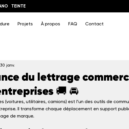
ANO
TEINTE
dure
Projets
À propos
FAQ
Contact
30 janv.
ance du lettrage commerc
entreprises 🚚 🚘
s (voitures, utilitaires, camions) est l’un des outils de commu
reprise. Il transforme chaque déplacement en support publici
image de marque.