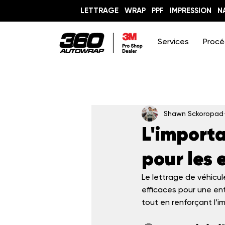
LETTRAGE
WRAP
PPF
IMPRESSION
N
Services
Procé
Shawn Sckoropad
L'import
pour les 
Le lettrage de véhicule
efficaces pour une ent
tout en renforçant l’