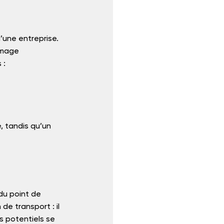
’une entreprise. 
image 
 :
, tandis qu’un 
u point de 
de transport : il 
s potentiels se 