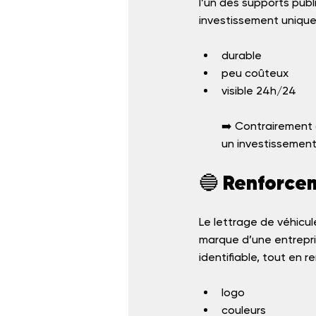
l’un des supports publi
investissement unique,
durable
peu coûteux
visible 24h/24
➡️ Contrairement 
un investissement
🔵 Renforce
Le lettrage de véhicule
marque d’une entrepris
identifiable, tout en 
logo
couleurs