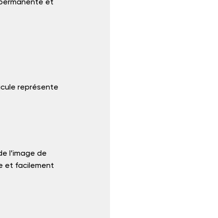
té permanente et 
 
cule représente 
de l’image de 
e et facilement 