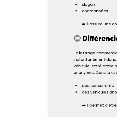
slogan
coordonnées
➡️ Il assure une co
🔵 Différenc
Le lettrage commercial
instantanément dans so
véhicule lettré attire
anonymes. Dans la circ
des concurrents
des véhicules an
➡️ Il permet d’êtr