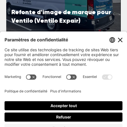
Refonte d'image de marque pour
Ventilo (Ventilo Expair)
Retour à la page Projets
Découvrir
Wrap
Service
PPF
Procédure
Impression
Projets
Blog
À propos
Postuler
FAQ
Contact
360 Auto Wrap
450 994-2859
info@360autowrap.com
17, rue Maria-Lou, Suite 4, Saint-Alphonse-de-Granby, QC J0E 2A0