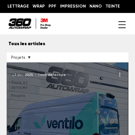
LETTRAGE
WRAP
PPF
IMPRESSION
NANO
TEINTE
Tous les articles
Projets
Tous les
articles
27 oct. 2025
1 min de lecture
Trucs et
astuces
Projets