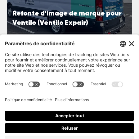
Refonte d'image de marque pour
Ventilo (Ventilo Expair)
Retour à la page Projets
Découvrir
Wrap
Service
PPF
Procédure
Impression
Projets
Blog
À propos
Postuler
FAQ
Contact
360 Auto Wrap
450 994-2859
info@360autowrap.com
17, rue Maria-Lou, Suite 4, Saint-Alphonse-de-Granby, QC J0E 2A0